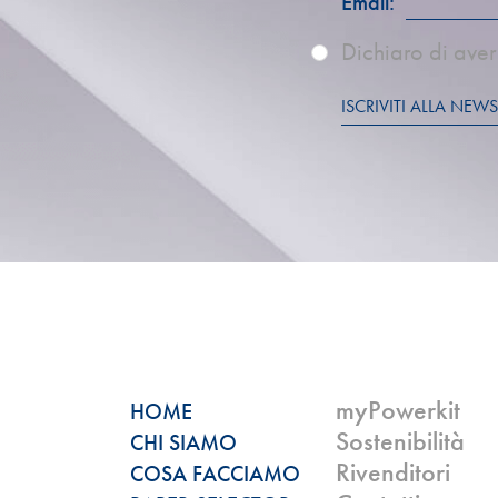
Email:
Dichiaro di aver 
ISCRIVITI ALLA NEWS
myPowerkit
HOME
Sostenibilità
CHI SIAMO
Rivenditori
COSA FACCIAMO