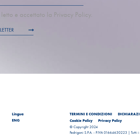
letto e accettato la Privacy Policy.
LETTER
Lingua
TERMINI E CONDIZIONI
DICHIARAZI
ENG
Cookie Policy
Privacy Policy
© Copyright 2024
Fedrigoni S.P.A. - P.IVA 01664630223 | Tutti i di