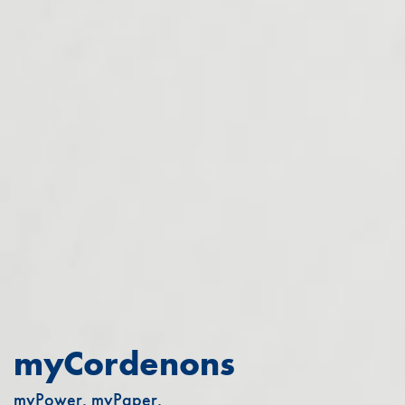
myCordenons
myPower. myPaper.