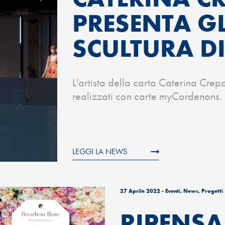
PRESENTA GLI
SCULTURA D
L'artista della carta Caterina Crep
realizzati con carte myCordenons.
LEGGI LA NEWS
27 Aprile 2022
- Eventi, News, Progetti
RIPENS