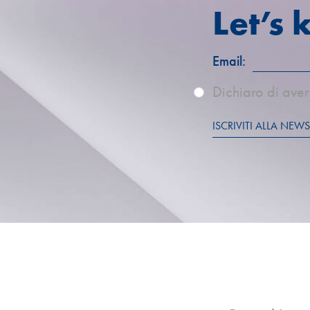
Let’s 
Email:
Dichiaro di aver 
ISCRIVITI ALLA NEWS