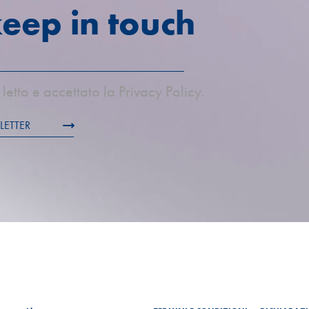
keep in touch
letto e accettato la Privacy Policy.
LETTER